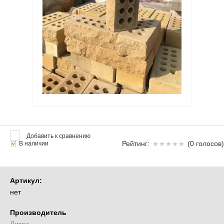
прием звонков с 08:00-19:00
+7 (916) 165-25-52
+7 (499) 394-40-58
МО, г. Жуковский, ул.
Энергетическая, строение 7
(территория АТП-18)
Московская область Раменский
район д.Капустино
ул.Шоссейная д.7а
Добавить к сравнению
Рейтинг:
(0 голосов)
В наличии
Артикул:
нет
Производитель