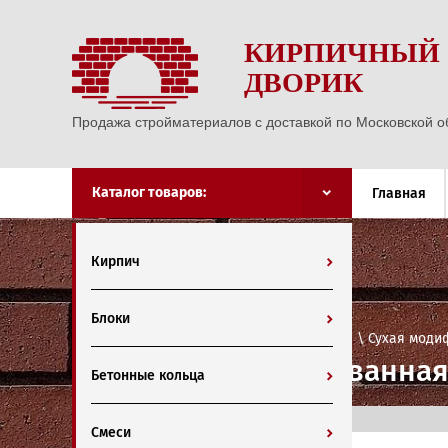
КИРПИЧНЫЙ
ДВОРИК
Продажа стройматериалов с доставкой по Московской о
Каталог товаров:
Главная
Кирпич
Блоки
Главная
 \ 
Строительные смеси кладочные
 \ 
Сухая моди
Сухая модифицированная 
Бетонные кольца
Смеси