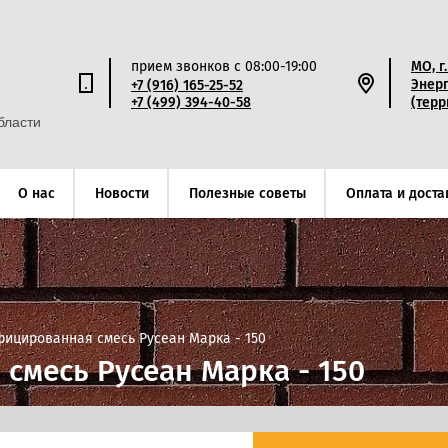
МО, г
прием звонков с 08:00-19:00
Энерг
+7 (916) 165-25-52
(терр
+7 (499) 394-40-58
бласти
О нас
Новости
Полезные советы
Оплата и доста
фицированная смесь Русеан Марка - 150
смесь Русеан Марка - 150